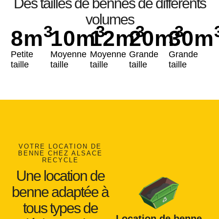
Des tailles de bennes de différents
volumes
3
3
3
3
8
m
10
m
12
m
20
m
30
m
Petite
Moyenne
Moyenne
Grande
Grande
taille
taille
taille
taille
taille
VOTRE LOCATION DE
BENNE CHEZ ALSACE
RECYCLE
Une location de
benne adaptée à
tous types de
Location de benne